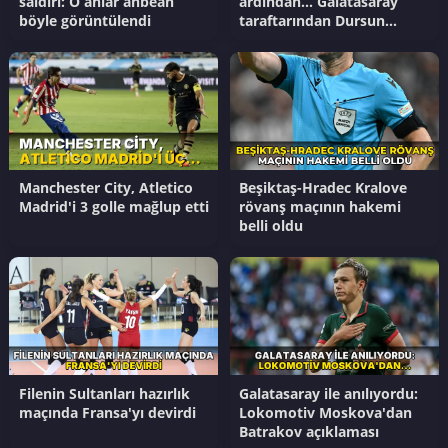
saldırı: O anlar anbean
ardından... Galatasaray
böyle görüntülendi
taraftarından Dursun
Özbek'e transfer tepkisi
Manchester City, Atletico
Beşiktaş-Hradec Kralove
Madrid'i 3 golle mağlup etti
rövanş maçının hakemi
belli oldu
Filenin Sultanları hazırlık
Galatasaray ile anılıyordu:
maçında Fransa'yı devirdi
Lokomotiv Moskova'dan
Batrakov açıklaması