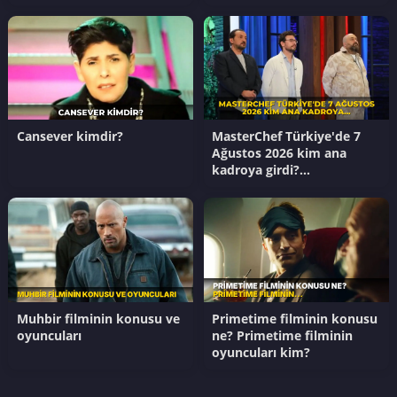
MasterChef ana kadroya
giren 20. yarışmacı kim?
Cansever kimdir?
MasterChef Türkiye'de 7
Ağustos 2026 kim ana
kadroya girdi?
Masterchef'te kim
kazandı?
Muhbir filminin konusu ve
Primetime filminin konusu
oyuncuları
ne? Primetime filminin
oyuncuları kim?