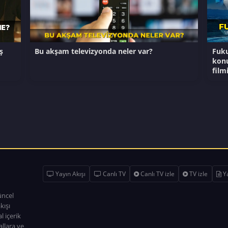
ş
Bu akşam televizyonda neler var?
Fuku
konu
film
Yayın Akışı
Canlı TV
Canlı TV izle
TV izle
Ya
üncel
kışı
l içerik
allara ve