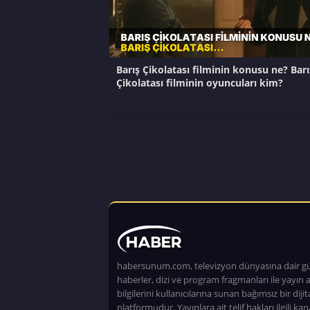
Barış Çikolatası filminin konusu ne? Barı
Çikolatası filminin oyuncuları kim?
habersunum.com, televizyon dünyasına dair g
haberler, dizi ve program fragmanları ile yayın a
bilgilerini kullanıcılarına sunan bağımsız bir dijita
platformudur. Yayınlara ait telif hakları ilgili kan