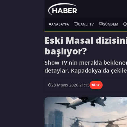
ANASAYFA
CANLI TV
GÜNDEM
Eski Masal dizisi
başlıyor?
Show TV'nin merakla beklenen 
detaylar. Kapadokya'da çekilec
28 Mayıs 2026 21:15
Dizi