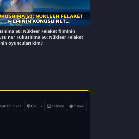
shima 50: Nükleer Felaket filminin
su ne? Fukushima 50: Nükleer Felaket
inin oyuncuları kim?
yın Politikası
Gizlilik
İletişim
Künye