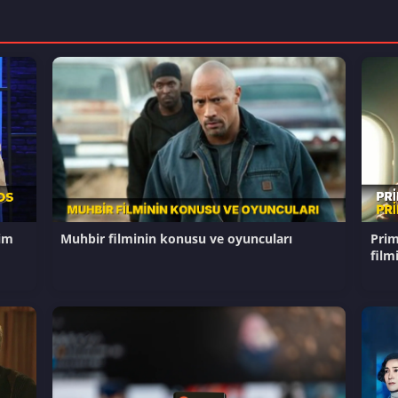
im
Muhbir filminin konusu ve oyuncuları
Prim
film