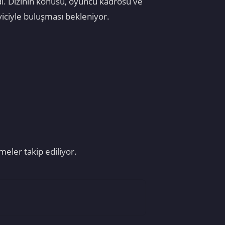
dı. Dizinin konusu, oyuncu kadrosu ve
yiciyle buluşması bekleniyor.
meler takip ediliyor.