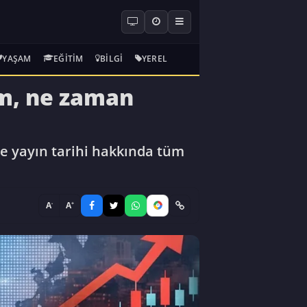
YAŞAM
EĞITIM
BILGI
YEREL
im, ne zaman
ve yayın tarihi hakkında tüm
-
+
A
A