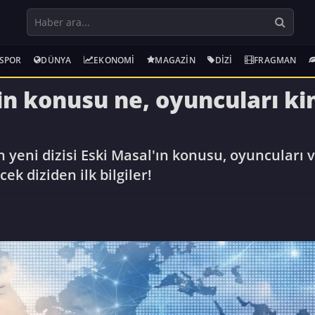
SPOR
DÜNYA
EKONOMI
MAGAZIN
DIZI
FRAGMAN
nin konusu ne, oyuncuları k
yeni dizisi Eski Masal'ın konusu, oyuncuları 
ek diziden ilk bilgiler!