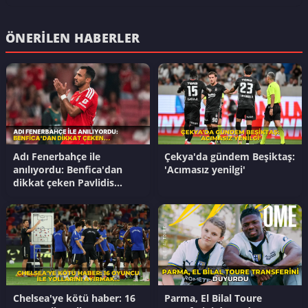
ÖNERILEN HABERLER
Adı Fenerbahçe ile
Çekya'da gündem Beşiktaş:
anılıyordu: Benfica'dan
'Acımasız yenilgi'
dikkat çeken Pavlidis
açıklaması
Chelsea'ye kötü haber: 16
Parma, El Bilal Toure