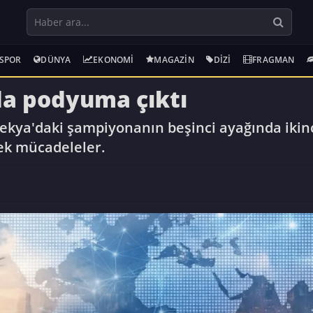
SPOR
DÜNYA
EKONOMI
MAGAZIN
DIZI
FRAGMAN
a podyuma çıktı
Çekya'daki şampiyonanın beşinci ayağında ikinc
cek mücadeleler.