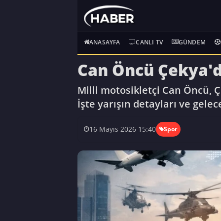
ANASAYFA
CANLI TV
GÜNDEM
Can Öncü Çekya'd
Milli motosikletçi Can Öncü, 
İşte yarışın detayları ve gele
16 Mayıs 2026 15:40
Spor