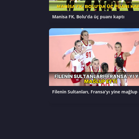
Manisa FK, Bolu'da üç puanı kaptı
Filenin Sultanları, Fransa'yı yine mağlup 