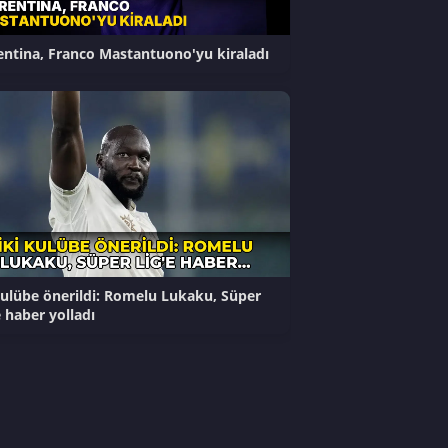
entina, Franco Mastantuono'yu kiraladı
kulübe önerildi: Romelu Lukaku, Süper
e haber yolladı