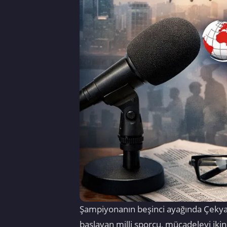
Şampiyonanın beşinci ayağında Çekya'
başlayan milli sporcu, mücadeleyi ikinci