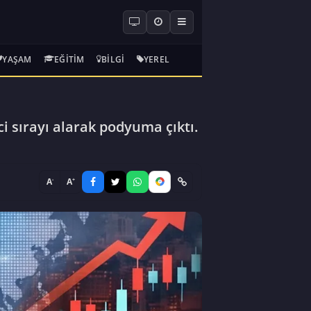
YAŞAM
EĞITIM
BILGI
YEREL
i sırayı alarak podyuma çıktı.
-
+
A
A