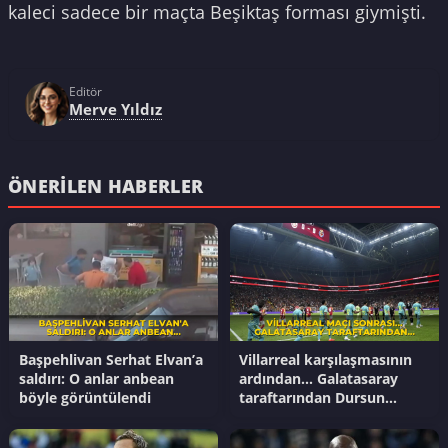
kaleci sadece bir maçta Beşiktaş forması giymişti.
Editör
Merve Yıldız
ÖNERILEN HABERLER
Başpehlivan Serhat Elvan’a
Villarreal karşılaşmasının
saldırı: O anlar anbean
ardından... Galatasaray
böyle görüntülendi
taraftarından Dursun
Özbek'e transfer tepkisi