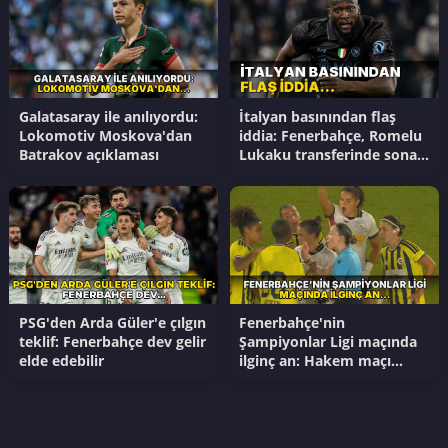
Galatasaray ile anılıyordu:
İtalyan basınından flaş
Lokomotiv Moskova'dan
iddia: Fenerbahçe, Romelu
Batrakov açıklaması
Lukaku transferinde sona
yakın!
PSG'den Arda Güler'e çılgın
Fenerbahçe'nin
teklif: Fenerbahçe dev gelir
Şampiyonlar Ligi maçında
elde edebilir
ilginç an: Hakem maçı
erken bitirdi, saha karıştı