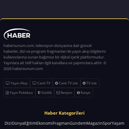
habersunum.com, televizyon dünyasına dair güncel
haberler, dizi ve program fragmanları ile yayın akışı bilgilerini
kullanıcılarına sunan bağımsız bir dijital içerik platformudur.
Yayınlara ait telif hakları ilgili kanallara ve yapımcılara aittir. ©
2026 habersunum.com
Yayın Akışı
Canlı TV
Canlı TV izle
TV izle
Yayın Politikası
Gizlilik
İletişim
Künye
Haber Kategorileri
Dizi
Dünya
Eğitim
Ekonomi
Fragman
Gündem
Magazin
Spor
Yaşam