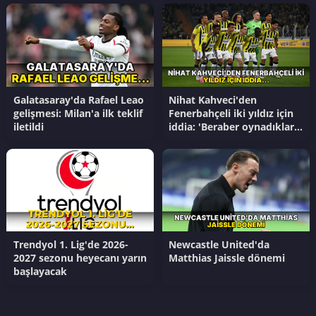
Galatasaray'da Rafael Leao
Nihat Kahveci'den
gelişmesi: Milan'a ilk teklif
Fenerbahçeli iki yıldız için
iletildi
iddia: 'Beraber oynadıkları
3 maçta da bunu
gösterdiler'
Trendyol 1. Lig'de 2026-
Newcastle United'da
2027 sezonu heyecanı yarın
Matthias Jaissle dönemi
başlayacak