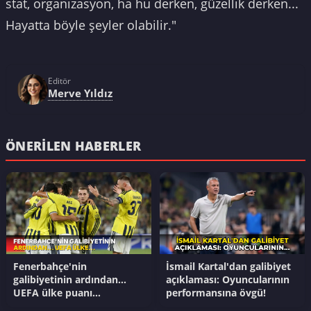
stat, organizasyon, ha hu derken, güzellik derken...
Hayatta böyle şeyler olabilir."
Editör
Merve Yıldız
ÖNERILEN HABERLER
Fenerbahçe'nin
İsmail Kartal'dan galibiyet
galibiyetinin ardından...
açıklaması: Oyuncularının
UEFA ülke puanı
performansına övgü!
güncellendi!