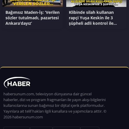
Bağımsız Maden-İş: ‘Verilen
Klibinde silah kullanan
sözler tutulmadı, pazartesi
rapçi Yuşa Keskin ile 3
Ankara’dayız’
şüpheli adli kontrol ile
serbest bırakıldı
habersunum.com, televizyon dünyasına dair güncel
haberler, dizi ve program fragmanları ile yayın akışı bilgilerini
kullanıcılarına sunan bağımsız bir dijital içerik platformudur.
Yayınlara ait telif hakları ilgili kanallara ve yapımcılara aittir. ©
2026 habersunum.com