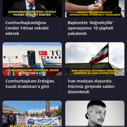
Cumhurbaşkanlığına
Başkentte 'değnekçilik'
Cevdet Yılmaz vekalet
operasyonu: 10 şüpheli
edecek
yakalandı
Cumhurbaşkanı Erdoğan,
İran medyası duyurdu:
Suudi Arabistan'a gitti
Hürmüz girişinde saldırı
düzenlendi