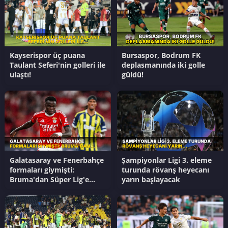
Kayserispor üç puana
Bursaspor, Bodrum FK
Taulant Seferi'nin golleri ile
deplasmanında iki golle
ulaştı!
güldü!
Galatasaray ve Fenerbahçe
Şampiyonlar Ligi 3. eleme
formaları giymişti:
turunda rövanş heyecanı
Bruma'dan Süper Lig'e
yarın başlayacak
transfer kararı