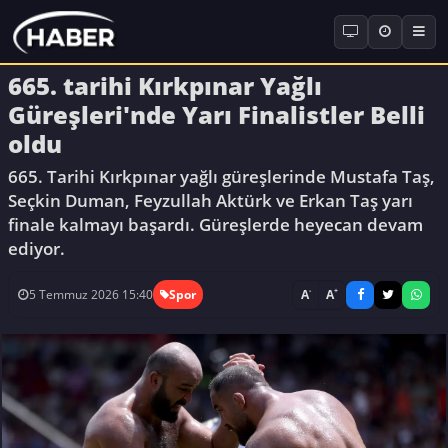
665. tarihi Kırkpınar Yağlı
Güreşleri'nde Yarı Finalistler Belli
oldu
665. Tarihi Kırkpınar yağlı güreşlerinde Mustafa Taş,
Seçkin Duman, Feyzullah Aktürk ve Erkan Taş yarı
finale kalmayı başardı. Güreşlerde heyecan devam
ediyor.
-
+
A
A
5 Temmuz 2026 15:40
Spor