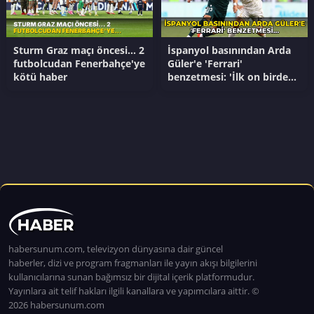
Sturm Graz maçı öncesi... 2
İspanyol basınından Arda
futbolcudan Fenerbahçe'ye
Güler'e 'Ferrari'
kötü haber
benzetmesi: 'İlk on birde
yer almak için yalvarıyor'
habersunum.com, televizyon dünyasına dair güncel
haberler, dizi ve program fragmanları ile yayın akışı bilgilerini
kullanıcılarına sunan bağımsız bir dijital içerik platformudur.
Yayınlara ait telif hakları ilgili kanallara ve yapımcılara aittir. ©
2026 habersunum.com