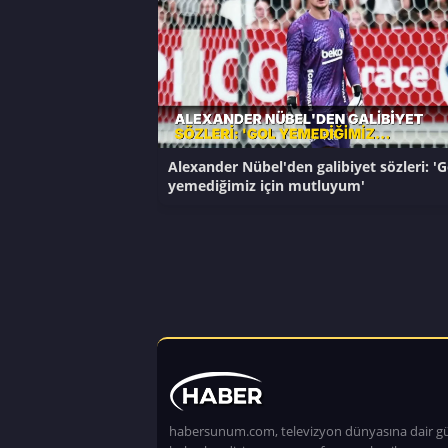
Alexander Nübel'den galibiyet sözleri: 'G
yemediğimiz için mutluyum'
habersunum.com, televizyon dünyasına dair g