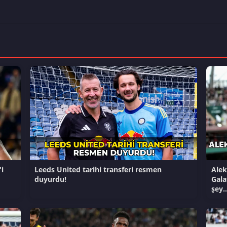
i
Leeds United tarihi transferi resmen
Alek
duyurdu!
Gala
şey..