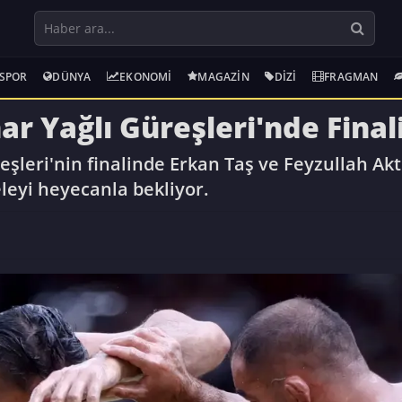
SPOR
DÜNYA
EKONOMI
MAGAZIN
DIZI
FRAGMAN
nar Yağlı Güreşleri'nde Final
reşleri'nin finalinde Erkan Taş ve Feyzullah Akt
eyi heyecanla bekliyor.