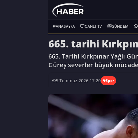
ANASAYFA
CANLI TV
GÜNDEM
665. tarihi Kırkpı
665. Tarihi Kırkpınar Yağlı Gü
Güreş severler büyük mücadel
5 Temmuz 2026 17:20
Spor