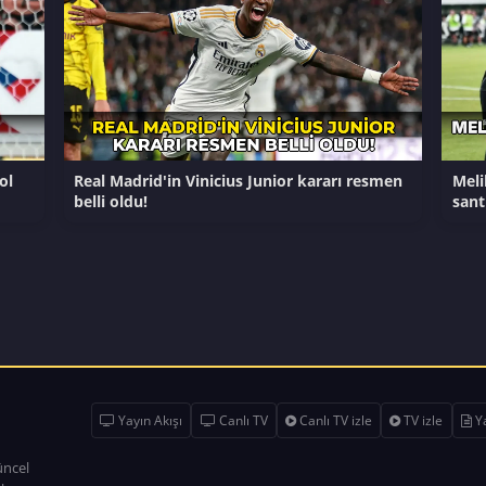
ol
Real Madrid'in Vinicius Junior kararı resmen
Meli
belli oldu!
sant
Yayın Akışı
Canlı TV
Canlı TV izle
TV izle
Ya
üncel