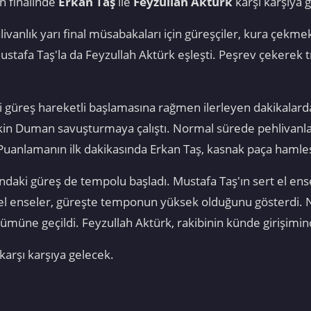
in finalinde
Erkan Taş
ile
Feyzullah Aktürk
karşı karşıya 
anlık yarı final müsabakaları için güreşçiler, kura çekme
stafa Taş'la da Feyzullah Aktürk eşleşti. Peşrev çekerek t
 güreş hareketli başlamasına rağmen ilerleyen dakikalarda
in Duman savuşturmaya çalıştı. Normal sürede pehlivanla
anlamanın ilk dakikasında Erkan Taş, kasnak paça hamlesiy
ndaki güreş de tempolu başladı. Mustafa Taş'ın sert el ense
 el enseler, güreşte temponun yüksek olduğunu gösterdi. 
üne geçildi. Feyzullah Aktürk, rakibinin künde girişimin
karşı karşıya gelecek.