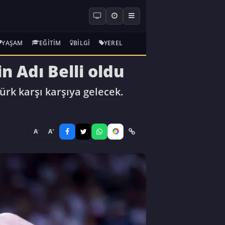
YAŞAM
EĞITIM
BILGI
YEREL
in Adı Belli oldu
ürk karşı karşıya gelecek.
-
+
A
A