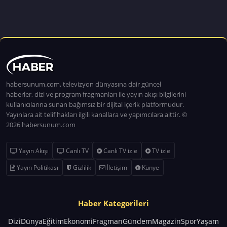
habersunum.com, televizyon dünyasına dair güncel
haberler, dizi ve program fragmanları ile yayın akışı bilgilerini
kullanıcılarına sunan bağımsız bir dijital içerik platformudur.
Yayınlara ait telif hakları ilgili kanallara ve yapımcılara aittir. ©
2026 habersunum.com
Yayın Akışı
Canlı TV
Canlı TV izle
TV izle
Yayın Politikası
Gizlilik
İletişim
Künye
Haber Kategorileri
Dizi
Dünya
Eğitim
Ekonomi
Fragman
Gündem
Magazin
Spor
Yaşam