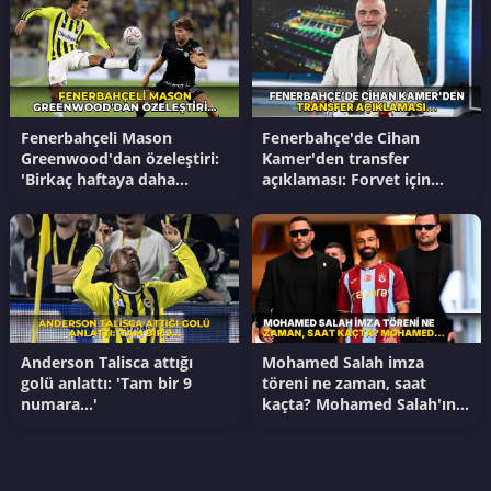
Fenerbahçeli Mason
Fenerbahçe'de Cihan
Greenwood'dan özeleştiri:
Kamer'den transfer
'Birkaç haftaya daha
açıklaması: Forvet için
ihtiyacım var'
tarih verdi!
Anderson Talisca attığı
Mohamed Salah imza
golü anlattı: 'Tam bir 9
töreni ne zaman, saat
numara...'
kaçta? Mohamed Salah'ın
imza töreni hangi kanalda?