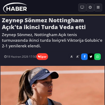
Zeynep Sönmez Nottingham
Açık'ta ikinci Turda Veda etti
Zeynep Sönmez, Nottingham Açık tenis
turnuvasında ikinci turda İsviçreli Viktorija Golubic'e
2-1 yenilerek elendi.
-
+
A
A
18 Haziran 2026 17:50
Spor