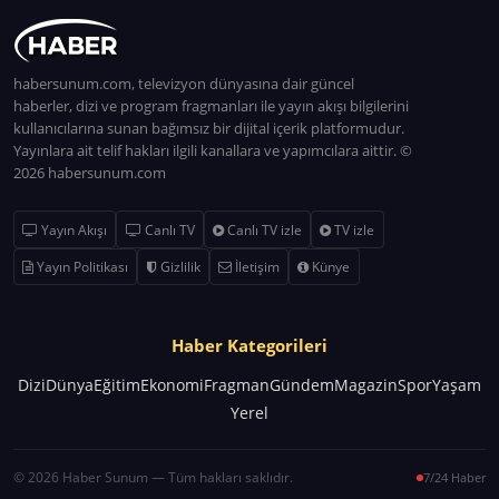
habersunum.com, televizyon dünyasına dair güncel
haberler, dizi ve program fragmanları ile yayın akışı bilgilerini
kullanıcılarına sunan bağımsız bir dijital içerik platformudur.
Yayınlara ait telif hakları ilgili kanallara ve yapımcılara aittir. ©
2026 habersunum.com
Yayın Akışı
Canlı TV
Canlı TV izle
TV izle
Yayın Politikası
Gizlilik
İletişim
Künye
Haber Kategorileri
Dizi
Dünya
Eğitim
Ekonomi
Fragman
Gündem
Magazin
Spor
Yaşam
Yerel
© 2026 Haber Sunum — Tüm hakları saklıdır.
7/24 Haber