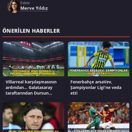
Editör
Merve Yıldız
ÖNERILEN HABERLER
Villarreal karşılaşmasının
Fenerbahçe arsaVev,
ardından... Galatasaray
Şampiyonlar Ligi'ne veda
taraftarından Dursun
etti
Özbek'e transfer tepkisi