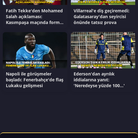
Fatih Tekke'den Mohamed
Villarreal'e diş geçiremedi:
Salah açıklaması:
Galatasaray'dan seyircisi
Kasımpaşa maçında forma
önünde tatsız prova
giyecek mı?
Napoli ile görüşmeler
Ederson'dan ayrılık
başladı: Fenerbahçe'de flaş
iddialarına yanıt:
Lukaku gelişmesi
'Neredeyse yüzde 100...'