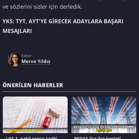
ve sözlerini sizler için derledik.
YKS: TYT, AYT'YE GİRECEK ADAYLARA BAŞARI
MESAJLARI
Editör
Merve Yıldız
ÖNERILEN HABERLER
LGS 1. nakil sonuç tarihi
BEDAŞ ilçe ilçe kesinti