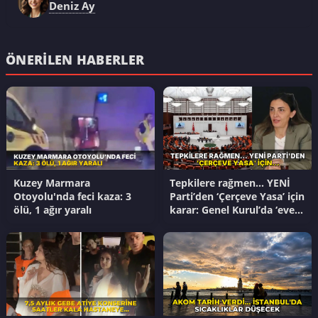
Deniz Ay
ÖNERILEN HABERLER
Kuzey Marmara
Tepkilere rağmen… YENİ
Otoyolu'nda feci kaza: 3
Parti’den ‘Çerçeve Yasa’ için
ölü, 1 ağır yaralı
karar: Genel Kurul’da ‘evet’
diyecek