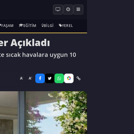
YAŞAM
EĞITIM
BILGI
YEREL
er Açıkladı
şte sıcak havalara uygun 10
-
+
A
A