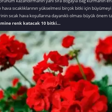
 görünüm kazandırmanın yanı sıra doğayla bağ kurmanın en key
e hava sıcaklıklarının yükselmesi birçok bitki için büyümey
inin sıcak hava koşullarına dayanıklı olması büyük önem ta
mine renk katacak 10 bitki...