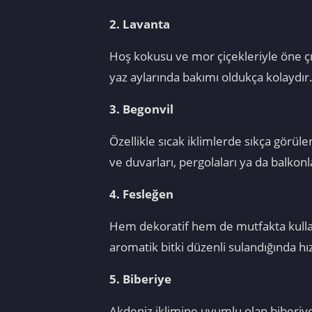
2. Lavanta
Hoş kokusu ve mor çiçekleriyle öne çık
yaz aylarında bakımı oldukça kolaydır
3. Begonvil
Özellikle sıcak iklimlerde sıkça görülen
ve duvarları, pergolaları ya da balkonl
4. Fesleğen
Hem dekoratif hem de mutfakta kullanı
aromatik bitki düzenli sulandığında hız
5. Biberiye
Akdeniz iklimine uyumlu olan biberiye