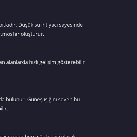
itkidir. Düşük su ihtiyacı sayesinde
atmosfer oluşturur.
an alanlarda hızlı gelişim gösterebilir
da bulunur. Güneş ışığını seven bu
lir.
 sayesinde hem süs bitkisi olarak