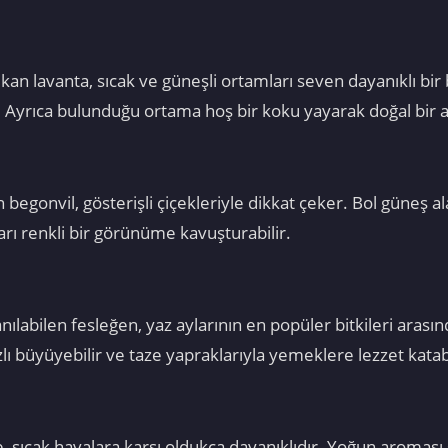
an lavanta, sıcak ve güneşli ortamları seven dayanıklı bir b
. Ayrıca bulunduğu ortama hoş bir koku yayarak doğal bir 
 begonvil, gösterişli çiçekleriyle dikkat çeker. Bol güneş al
arı renkli bir görünüme kavuşturabilir.
labilen fesleğen, yaz aylarının en popüler bitkileri arasın
lı büyüyebilir ve taze yapraklarıyla yemeklere lezzet katabi
, sıcak havalara karşı oldukça dayanıklıdır. Yoğun aroması