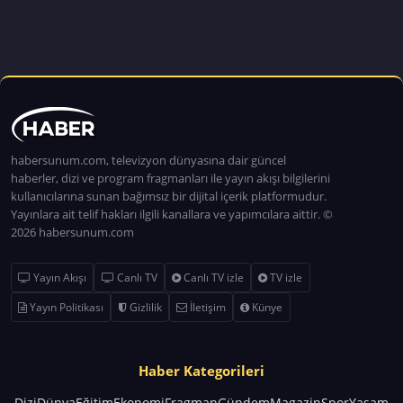
habersunum.com, televizyon dünyasına dair güncel
haberler, dizi ve program fragmanları ile yayın akışı bilgilerini
kullanıcılarına sunan bağımsız bir dijital içerik platformudur.
Yayınlara ait telif hakları ilgili kanallara ve yapımcılara aittir. ©
2026 habersunum.com
Yayın Akışı
Canlı TV
Canlı TV izle
TV izle
Yayın Politikası
Gizlilik
İletişim
Künye
Haber Kategorileri
Dizi
Dünya
Eğitim
Ekonomi
Fragman
Gündem
Magazin
Spor
Yaşam