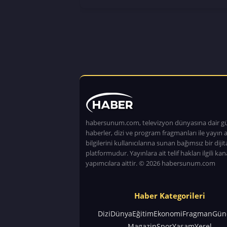
habersunum.com, televizyon dünyasına dair g
haberler, dizi ve program fragmanları ile yayın a
bilgilerini kullanıcılarına sunan bağımsız bir dijita
platformudur. Yayınlara ait telif hakları ilgili kan
yapımcılara aittir. © 2026 habersunum.com
Haber Kategorileri
Dizi
Dünya
Eğitim
Ekonomi
Fragman
Gün
Magazin
Spor
Yaşam
Yerel