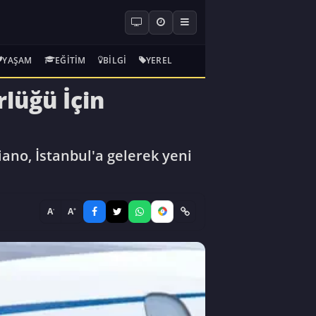
YAŞAM
EĞITIM
BILGI
YEREL
rlüğü İçin
iano, İstanbul'a gelerek yeni
-
+
A
A