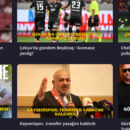
an
Çekya'da gündem Beşiktaş: 'Acımasız
Chel
yenilgi'
yoll
u
Kayserispor, transfer yasağını kaldırdı
Gözt
Trab