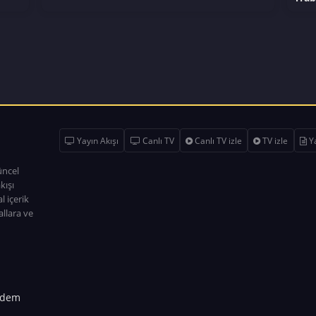
Yayın Akışı
Canlı TV
Canlı TV izle
TV izle
Ya
üncel
kışı
l içerik
allara ve
dem