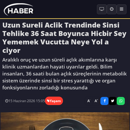
Uzun Sureli Aclik Trendinde Sinsi
Tehlike 36 Saat Boyunca Hicbir Sey
Yememek Vucutta Neye Yol a
ciyor
Aralıklı oruç ve uzun süreli açlık akımlarına karşı
klinik uzmanlardan hayati uyarılar geldi. Bilim
insanları, 36 saati bulan açlık süreçlerinin metabolik
sistem üzerinde sinsi bir stres yarattığı ve organ
fonksiyonlarını zorladığı konusunda
-
+
A
A
15 Haziran 2026 15:05
Yaşam