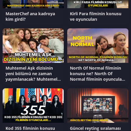
MasterChef ana kadroya
Kirli Para filminin konusu
kim girdi?
ve oyuncuları
Muhtemel Aşk dizisinin
North Of Normal filminin
yeni bölümü ne zaman
konusu ne? North Of
yayımlanacak? Muhtemel
Normal filminin oyuncuları
Aşk dizisinin son
kim?
bölümünde ne oldu?
Kod 355 filminin konusu
Güncel reyting sıralaması