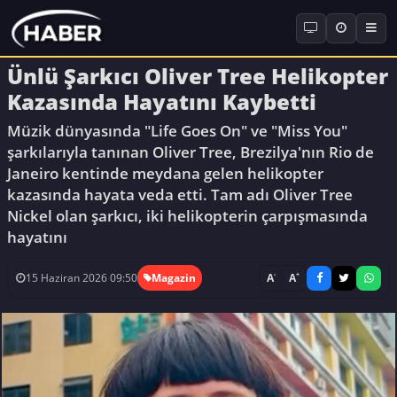
Ünlü Şarkıcı Oliver Tree Helikopter
Kazasında Hayatını Kaybetti
Müzik dünyasında "Life Goes On" ve "Miss You"
şarkılarıyla tanınan Oliver Tree, Brezilya'nın Rio de
Janeiro kentinde meydana gelen helikopter
kazasında hayata veda etti. Tam adı Oliver Tree
Nickel olan şarkıcı, iki helikopterin çarpışmasında
hayatını
-
+
A
A
15 Haziran 2026 09:50
Magazin