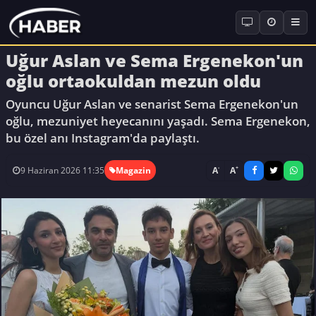
Uğur Aslan ve Sema Ergenekon'un
oğlu ortaokuldan mezun oldu
Oyuncu Uğur Aslan ve senarist Sema Ergenekon'un
oğlu, mezuniyet heyecanını yaşadı. Sema Ergenekon,
bu özel anı Instagram'da paylaştı.
-
+
A
A
9 Haziran 2026 11:35
Magazin