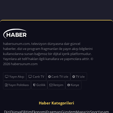
habersunum.com, televizyon dünyasına dair güncel
haberler, dizi ve program fragmanları ile yayın akışı bilgilerini
kullanıcılarına sunan bağımsız bir dijital içerik platformudur.
Yayınlara ait telif hakları ilgili kanallara ve yapımcılara aittir. ©
2026 habersunum.com
Yayın Akışı
Canlı TV
Canlı TV izle
TV izle
Yayın Politikası
Gizlilik
İletişim
Künye
Haber Kategorileri
Dizi
Dünya
Eğitim
Ekonomi
Fragman
Gündem
Magazin
Spor
Yaşam