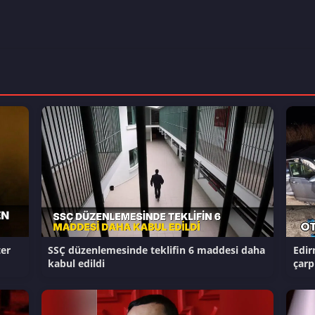
er
SSÇ düzenlemesinde teklifin 6 maddesi daha
Edir
kabul edildi
çarp