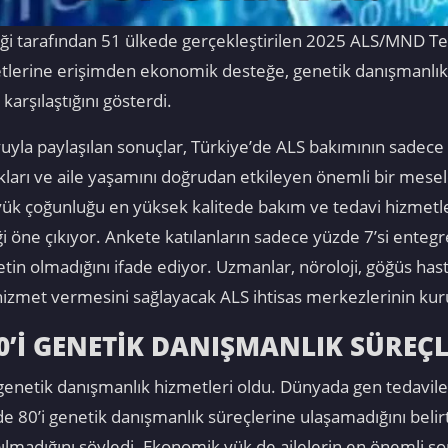
iği tarafından 51 ülkede gerçekleştirilen 2025 ALS/MND Te
metlerine erişimden ekonomik desteğe, genetik danışmanlı
karşılaştığını gösterdi.
 paylaşılan sonuçlar, Türkiye’de ALS bakımının sadece sağ
kları ve aile yaşamını doğrudan etkileyen önemli bir mese
üyük çoğunluğu en yüksek kalitede bakım ve tedavi hizmet
ği öne çıkıyor. Ankete katılanların sadece yüzde 7’si entegr
in olmadığını ifade ediyor. Uzmanlar, nöroloji, göğüs hastalı
hizmet vermesini sağlayacak ALS ihtisas merkezlerinin ku
0’İ GENETİK DANIŞMANLIK SÜREÇL
genetik danışmanlık hizmetleri oldu. Dünyada gen tedaviler
e 80’i genetik danışmanlık süreçlerine ulaşamadığını belirt
madığını söyledi. Ekonomik yük de ailelerin en önemli sor