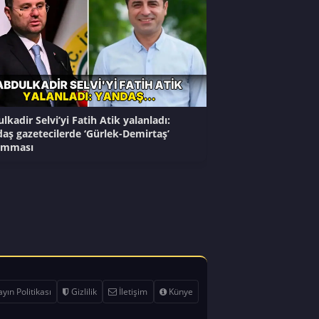
lkadir Selvi’yi Fatih Atik yalanladı:
aş gazetecilerde ‘Gürlek-Demirtaş’
mması
yın Politikası
Gizlilik
İletişim
Künye