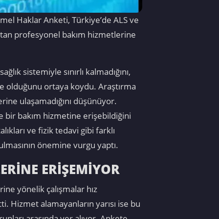
mel Haklar Anketi, Türkiye’de ALS ve
ktan profesyonel bakım hizmetlerine
lık sistemiyle sınırlı kalmadığını,
le olduğunu ortaya koydu. Araştırma
lerine ulaşamadığını düşünüyor.
e bir bakım hizmetine erişebildiğini
kları ve fizik tedavi gibi farklı
rulmasının önemine vurgu yaptı.
ERİNE ERİŞEMİYOR
ine yönelik çalışmalar hız
ti. Hizmet alamayanların yarısı ise bu
unları arasında yer alıyor. Ankete