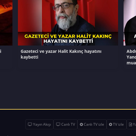
i
Gazeteci ve yazar Halit Kakınç hayatını
Abdu
kaybetti
Yand
mua
Yayın Akışı
Canlı TV
Canlı TV izle
TV izle
Ya