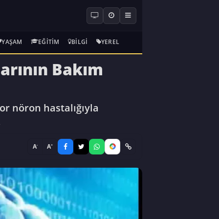
YAŞAM
EĞITIM
BILGI
YEREL
larının Bakım
r nöron hastalığıyla
.
-
+
A
A