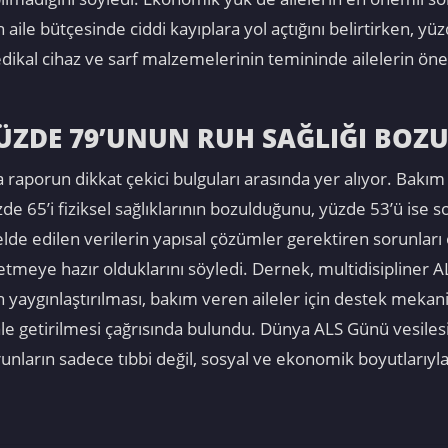
n aile bütçesinde ciddi kayıplara yol açtığını belirtirken, y
ikal cihaz ve sarf malzemelerinin temininde ailelerin öne
ÜZDE 79’UNUN RUH SAĞLIĞI BOZ
 raporun dikkat çekici bulguları arasında yer alıyor. Bakı
üzde 65’i fiziksel sağlıklarının bozulduğunu, yüzde 53’ü ise
 elde edilen verilerin yapısal çözümler gerektiren sorunla
retmeye hazır olduklarını söyledi. Dernek, multidisipliner 
yaygınlaştırılması, bakım veren aileler için destek mekaniz
le getirilmesi çağrısında bulundu. Dünya ALS Günü vesiles
sorunların sadece tıbbi değil, sosyal ve ekonomik boyutlarıyla