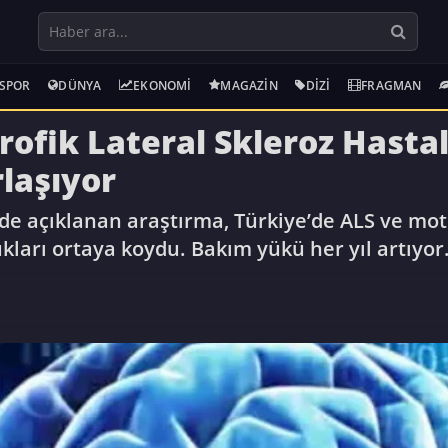
SPOR
DÜNYA
EKONOMI
MAGAZIN
DIZI
FRAGMAN
ofik Lateral Skleroz Hasta
laşıyor
e açıklanan araştırma, Türkiye’de ALS ve moto
ukları ortaya koydu. Bakım yükü her yıl artıyor