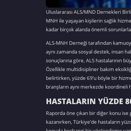
Uluslararası ALS/MND Dernekleri Birl
MNH ile yaşayan kişilerin sağlık hiz
kadar birçok alanda önemli sorunlarla 
ALS-MNH Derneği tarafından kamuoyuyla
aynı zamanda sosyal destek, insan ha
sonuçlarına göre, ALS hastalarının b
Özellikle multidisipliner bakım eksikli
belirtirken, yüzde 69’u böyle bir hizmet
branşların aynı merkezde koordineli 
HASTALARIN YÜZDE 8
Raporda öne çıkan bir diğer konu ise 
kazanırken, Türkiye’de hastaların yüzd
konuda herhangi bir yönlendirme yapıl