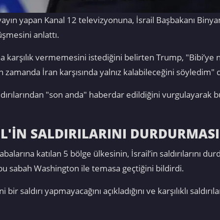
yın yapan Kanal 12 televizyonuna, İsrail Başbakanı Binyami
üşmesini anlattı.
na karşılık vermemesini istediğini belirten Trump, "Bibi’ye
ın zamanda İran karşısında yalnız kalabileceğini söyledim" 
saldırılarından "son anda" haberdar edildiğini vurgulayarak
İL'İN SALDIRILARINI DURDURMASI
alarına katılan 5 bölge ülkesinin, İsrail’in saldırılarını du
 bu sabah Washington ile temasa geçtiğini bildirdi.
bir saldırı yapmayacağını açıkladığını ve karşılıklı saldırıla