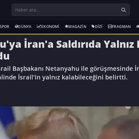
SPOR
DÜNYA
EKONOMI
MAGAZIN
DIZI
FRAGMAN
ya İran'a Saldırıda Yalnız 
du
ail Başbakanı Netanyahu ile görüşmesinde İran
de İsrail'in yalnız kalabileceğini belirtti.