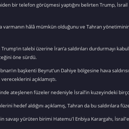
den bir telefon görüşmesi yaptığını belirten Trump, İsrail
ya varmanın hâlâ mümkün olduğunu ve Tahran yönetiminin de
Trump’ın talebi üzerine İran’a saldırıları durdurmayı kabul
ceğini öne sürdü.
an’ın başkenti Beyrut’un Dahiye bölgesine hava saldırısı düz
k vereceklerini açıklamıştı.
inde ateşlenen füzeler nedeniyle İsrail’in kuzeyindeki birço
mlerini hedef aldığını açıklamış, Tahran da bu saldırılara füze
'nin savaşı yürüten birimi Hatemu'l Enbiya Karargahı, İsrail