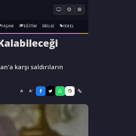
YAŞAM
EĞITIM
BILGI
YEREL
Kalabileceği
'a karşı saldırıların
-
+
A
A