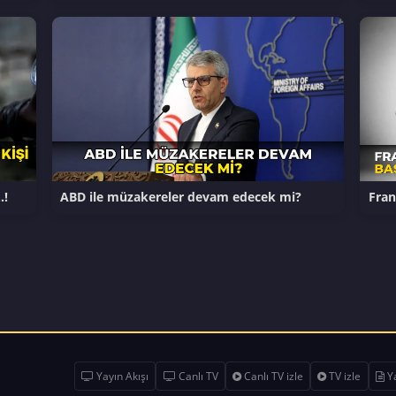
…!
ABD ile müzakereler devam edecek mi?
Fran
Yayın Akışı
Canlı TV
Canlı TV izle
TV izle
Ya