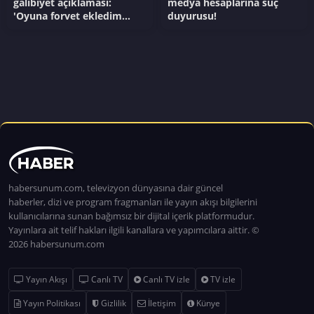
galibiyet açıklaması:
medya hesaplarına suç
'Oyuna forvet ekledim
duyurusu!
çünkü...'
habersunum.com, televizyon dünyasına dair güncel
haberler, dizi ve program fragmanları ile yayın akışı bilgilerini
kullanıcılarına sunan bağımsız bir dijital içerik platformudur.
Yayınlara ait telif hakları ilgili kanallara ve yapımcılara aittir. ©
2026 habersunum.com
Yayın Akışı
Canlı TV
Canlı TV izle
TV izle
Yayın Politikası
Gizlilik
İletişim
Künye