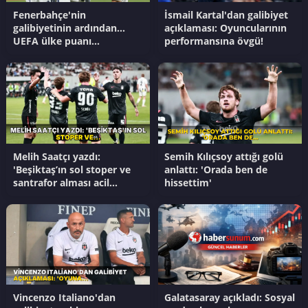
Fenerbahçe'nin
İsmail Kartal'dan galibiyet
galibiyetinin ardından...
açıklaması: Oyuncularının
UEFA ülke puanı
performansına övgü!
güncellendi!
Melih Saatçı yazdı:
Semih Kılıçsoy attığı golü
'Beşiktaş’ın sol stoper ve
anlattı: 'Orada ben de
santrafor alması acil
hissettim'
gerekli'
Vincenzo Italiano'dan
Galatasaray açıkladı: Sosyal