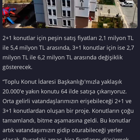
2+1 konutlar için peşin satış fiyatları 2,1 milyon TL
ile 5,4 milyon TL arasında, 3+1 konutlar için ise 2,7
milyon TL ile 6,2 milyon TL arasında değişiklik
gösterecek.
“Toplu Konut İdaresi Başkanlığı'mızla yaklaşık
20.000'e yakın konutu 64 ilde satışa çıkarıyoruz.
Orta gelirli vatandaşlarımızın erişebileceği 2+1 ve
3+1 konutlardan oluşan bir proje. Konutların çoğu
tamamlandı, bitme aşamasına geldi. Bu konutlar
artık vatandaşımızın gidip oturabileceği yerler
olacak. Buradaki amaç, kira fiyatlarını düşürmek.