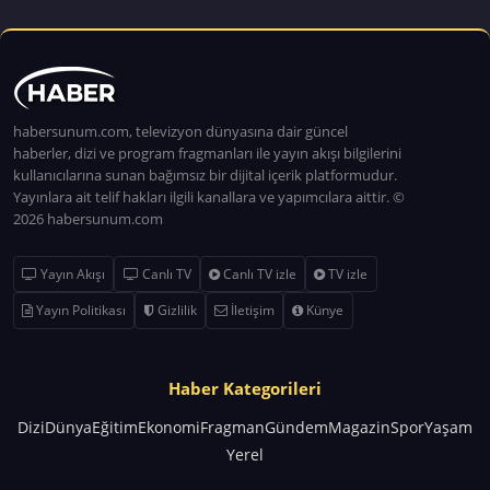
habersunum.com, televizyon dünyasına dair güncel
haberler, dizi ve program fragmanları ile yayın akışı bilgilerini
kullanıcılarına sunan bağımsız bir dijital içerik platformudur.
Yayınlara ait telif hakları ilgili kanallara ve yapımcılara aittir. ©
2026 habersunum.com
Yayın Akışı
Canlı TV
Canlı TV izle
TV izle
Yayın Politikası
Gizlilik
İletişim
Künye
Haber Kategorileri
Dizi
Dünya
Eğitim
Ekonomi
Fragman
Gündem
Magazin
Spor
Yaşam
Yerel