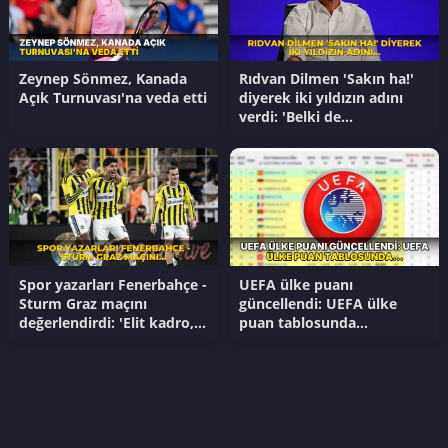
Zeynep Sönmez, Kanada
Rıdvan Dilmen 'Sakın ha!'
Açık Turnuvası'na veda etti
diyerek iki yıldızın adını
verdi: 'Belki de
gönderilmesi düşünülen...'
Spor yazarları Fenerbahçe -
UEFA ülke puanı
Sturm Graz maçını
güncellendi: UEFA ülke
değerlendirdi: 'Elit kadro,
puan tablosunda
elit oyun, mutlu
Türkiye'nin puanı kaç?
Fenerbahçe!'