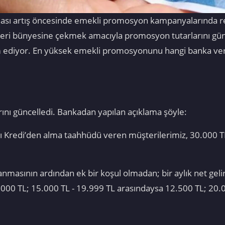
ası artış öncesinde emekli promosyon kampanyalarında rek
i bünyesine çekmek amacıyla promosyon tutarlarını günce
ediyor. En yüksek emekli promosyonunu hangi banka veri
ını güncelledi. Bankadan yapılan açıklama şöyle:
apı Kredi’den alma taahhüdü veren müşterilerimiz, 30.000 
asının ardından ek bir koşul olmadan; bir aylık net gelir
.000 TL; 15.000 TL - 19.999 TL arasındaysa 12.500 TL; 20.