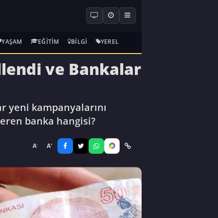
YAŞAM
EĞITIM
BILGI
YEREL
lendi ve Bankalar
ar yeni kampanyalarını
eren banka hangisi?
-
+
A
A