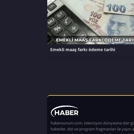
Emekli maaş farkı ödeme tarihi
habersunum.com, televizyon dünyasına dair g
haberler, dizi ve program fragmanları ile yayın a