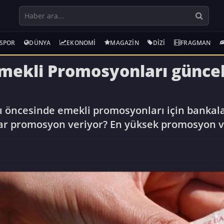
SPOR
DÜNYA
EKONOMI
MAGAZIN
DIZI
FRAGMAN
ekli Promosyonları güncel
 öncesinde emekli promosyonları için bankal
ar promosyon veriyor? En yüksek promosyon v