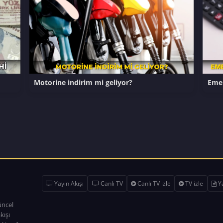
Motorine indirim mi geliyor?
Emek
Yayın Akışı
Canlı TV
Canlı TV izle
TV izle
Ya
üncel
kışı