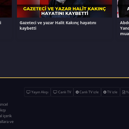
i
Gazeteci ve yazar Halit Kakınç hayatını
Abdu
kaybetti
Yand
mua
Yayın Akışı
Canlı TV
Canlı TV izle
TV izle
Ya
üncel
kışı
l içerik
allara ve