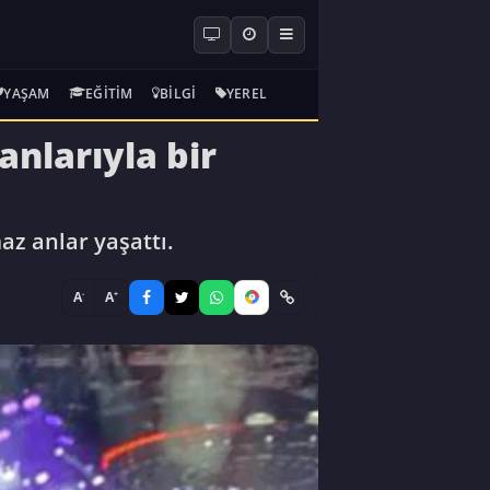
YAŞAM
EĞITIM
BILGI
YEREL
nlarıyla bir
az anlar yaşattı.
-
+
A
A