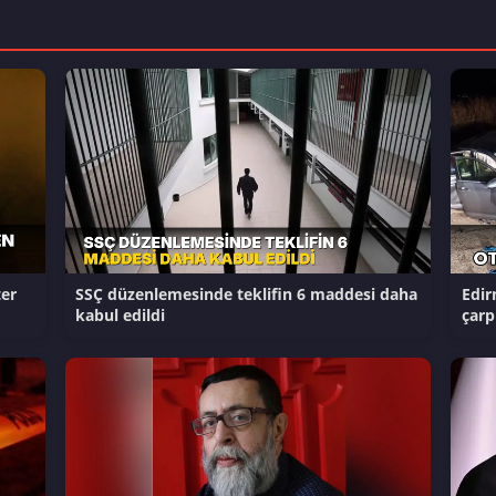
er
SSÇ düzenlemesinde teklifin 6 maddesi daha
Edir
kabul edildi
çarp