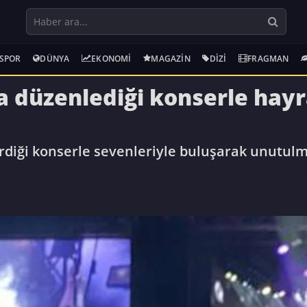
SPOR
DÜNYA
EKONOMI
MAGAZIN
DIZI
FRAGMAN
 düzenlediği konserle hayra
rdiği konserle sevenleriyle buluşarak unutulm