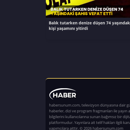
Balık tutarken denize düşen 74 yaşındak
kişi yaşamını yitirdi
habersunum.com, televizyon dünyasına dair g
haberler, dizi ve program fragmanları ile yayın a
bilgilerini kullanıcılarına sunan bağımsız bir dijita
platformudur. Yayınlara ait telif hakları ilgili kan
yapımcılara aittir. © 2026 habersunum.com