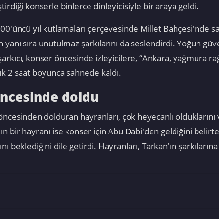
rdiği konserle binlerce dinleyicisiyle bir araya geldi.
0'üncü yıl kutlamaları çerçevesinde Millet Bahçesi'nde sa
yanı sıra unutulmaz şarkılarını da seslendirdi. Yoğun güve
 şarkıcı, konser öncesinde izleyicilere, “Ankara, yağmura
şık 2 saat boyunca sahnede kaldı.
öncesinde doldu
r öncesinden dolduran hayranları, çok heyecanlı oldukların
'ın bir hayranı ise konser için Abu Dabi'den geldiğini belir
nı beklediğini dile getirdi. Hayranları, Tarkan'ın şarkıların