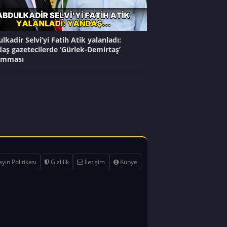
lkadir Selvi’yi Fatih Atik yalanladı:
aş gazetecilerde ‘Gürlek-Demirtaş’
mması
yın Politikası
Gizlilik
İletişim
Künye