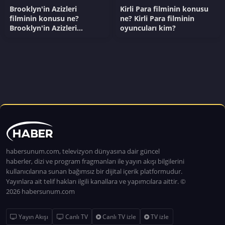
Brooklyn'in Azizleri
Kirli Para filminin konusu
filminin konusu ne?
ne? Kirli Para filminin
Brooklyn'in Azizleri
oyuncuları kim?
filminin oyuncuları kim?
habersunum.com, televizyon dünyasına dair güncel
haberler, dizi ve program fragmanları ile yayın akışı bilgilerini
kullanıcılarına sunan bağımsız bir dijital içerik platformudur.
Yayınlara ait telif hakları ilgili kanallara ve yapımcılara aittir. ©
2026 habersunum.com
Yayın Akışı
Canlı TV
Canlı TV izle
TV izle