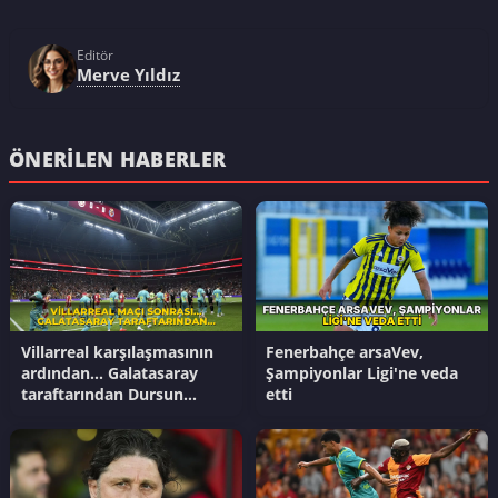
Editör
Merve Yıldız
ÖNERILEN HABERLER
Villarreal karşılaşmasının
Fenerbahçe arsaVev,
ardından... Galatasaray
Şampiyonlar Ligi'ne veda
taraftarından Dursun
etti
Özbek'e transfer tepkisi