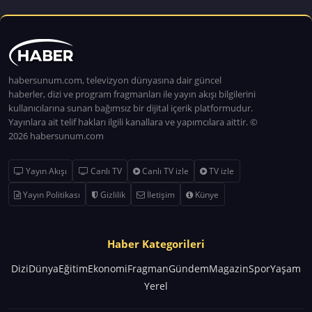
habersunum.com, televizyon dünyasına dair güncel
haberler, dizi ve program fragmanları ile yayın akışı bilgilerini
kullanıcılarına sunan bağımsız bir dijital içerik platformudur.
Yayınlara ait telif hakları ilgili kanallara ve yapımcılara aittir. ©
2026 habersunum.com
Yayın Akışı
Canlı TV
Canlı TV izle
TV izle
Yayın Politikası
Gizlilik
İletişim
Künye
Haber Kategorileri
Dizi
Dünya
Eğitim
Ekonomi
Fragman
Gündem
Magazin
Spor
Yaşam
Yerel