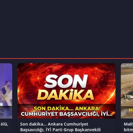
ölü,
Son dakika... Ankara Cumhuriyet
Maliy
Başsavcılığı, İYİ Parti Grup Başkanvekili
bitm