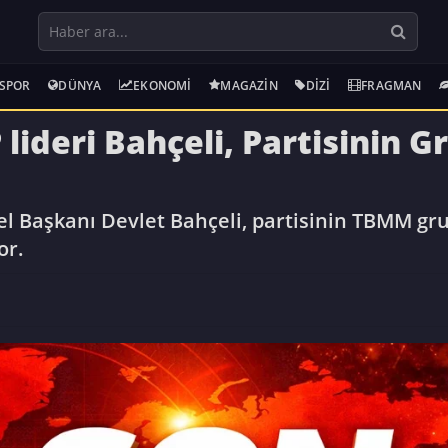
SPOR
DÜNYA
EKONOMI
MAGAZIN
DIZI
FRAGMAN
lideri Bahçeli, Partisinin 
el Başkanı Devlet Bahçeli, partisinin TBMM g
or.