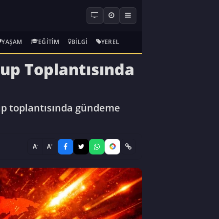
YAŞAM
EĞITIM
BILGI
YEREL
Grup Toplantısında
rup toplantısında gündeme
-
+
A
A