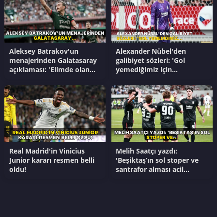
Aleksey Batrakov'un
Alexander Nübel'den
menajerinden Galatasaray
galibiyet sözleri: 'Gol
açıklaması: 'Elimde olan
yemediğimiz için
tek şey...'
mutluyum'
Real Madrid'in Vinicius
Melih Saatçı yazdı:
Junior kararı resmen belli
'Beşiktaş’ın sol stoper ve
oldu!
santrafor alması acil
gerekli'