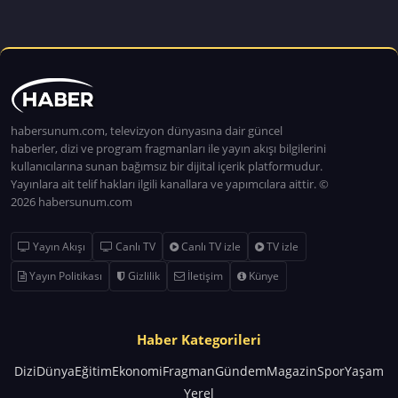
habersunum.com, televizyon dünyasına dair güncel
haberler, dizi ve program fragmanları ile yayın akışı bilgilerini
kullanıcılarına sunan bağımsız bir dijital içerik platformudur.
Yayınlara ait telif hakları ilgili kanallara ve yapımcılara aittir. ©
2026 habersunum.com
Yayın Akışı
Canlı TV
Canlı TV izle
TV izle
Yayın Politikası
Gizlilik
İletişim
Künye
Haber Kategorileri
Dizi
Dünya
Eğitim
Ekonomi
Fragman
Gündem
Magazin
Spor
Yaşam
Yerel