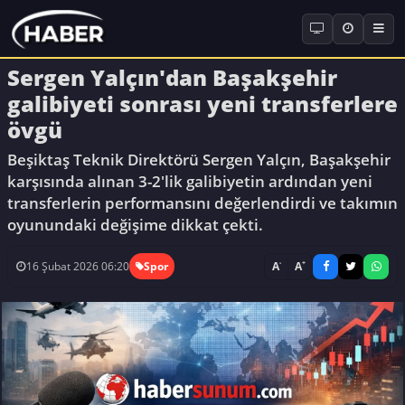
Sergen Yalçın'dan Başakşehir
galibiyeti sonrası yeni transferlere
övgü
Beşiktaş Teknik Direktörü Sergen Yalçın, Başakşehir
karşısında alınan 3-2'lik galibiyetin ardından yeni
transferlerin performansını değerlendirdi ve takımın
oyunundaki değişime dikkat çekti.
-
+
A
A
16 Şubat 2026 06:20
Spor