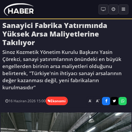
Sanayici Fabrika Yatırımında
Yüksek Arsa Maliyetlerine
Takılıyor
Sinoz Kozmetik Yönetim Kurulu Başkanı Yasin
Çörekci, sanayi yatırımlarının önündeki en büyük
engellerden birinin arsa maliyetleri olduğunu
belirterek, "Türkiye'nin ihtiyacı sanayi arsalarının
değer kazanması değil, yeni fabrikaların
kurulmasıdır"
-
+
A
A
16 Haziran 2026 15:00
Ekonomi