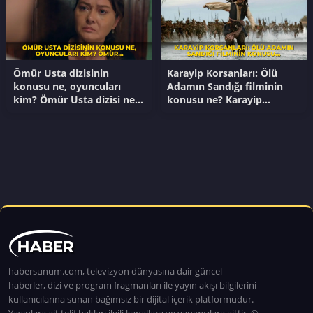
Ömür Usta dizisinin
Karayip Korsanları: Ölü
konusu ne, oyuncuları
Adamın Sandığı filminin
kim? Ömür Usta dizisi ne
konusu ne? Karayip
zaman başlayacak?
Korsanları: Ölü Adamın
Sandığı filminin oyuncuları
kim?
habersunum.com, televizyon dünyasına dair güncel
haberler, dizi ve program fragmanları ile yayın akışı bilgilerini
kullanıcılarına sunan bağımsız bir dijital içerik platformudur.
Yayınlara ait telif hakları ilgili kanallara ve yapımcılara aittir. ©