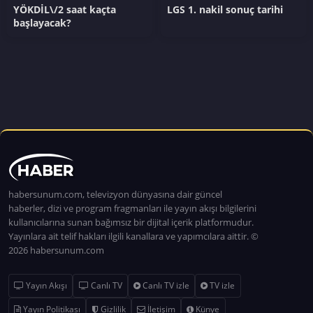
YÖKDİL\/2 saat kaçta
LGS 1. nakil sonuç tarihi
başlayacak?
habersunum.com, televizyon dünyasına dair güncel
haberler, dizi ve program fragmanları ile yayın akışı bilgilerini
kullanıcılarına sunan bağımsız bir dijital içerik platformudur.
Yayınlara ait telif hakları ilgili kanallara ve yapımcılara aittir. ©
2026 habersunum.com
Yayın Akışı
Canlı TV
Canlı TV izle
TV izle
Yayın Politikası
Gizlilik
İletişim
Künye