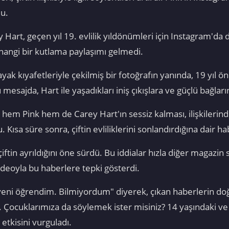
u.
Hart, geçen yıl 19. evlilik yıldönümleri için Instagram'd
hangi bir kutlama paylaşımı gelmedi.
yak kıyafetleriyle çekilmiş bir fotoğrafın yanında, 19 yıl ön
mesajda, Hart ile yaşadıkları iniş çıkışlara ve güçlü bağları
e hem Pink hem de Carey Hart'ın sessiz kalması, ilişkiler
Kısa süre sonra, çiftin evliliklerini sonlandırdığına dair h
tin ayrıldığını öne sürdü. Bu iddialar hızla diğer magazin s
ideoyla bu haberlere tepki gösterdi.
yeni öğrendim. Bilmiyordum" diyerek, çıkan haberlerin doğ
. Çocuklarımıza da söylemek ister misiniz? 14 yaşındaki ve
 etkisini vurguladı.