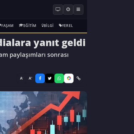
YAŞAM
EĞITIM
BILGI
YEREL
dialara yanıt geldi
gram paylaşımları sonrası
-
+
A
A