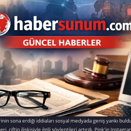
klerinin sona erdiği iddiaları sosyal medyada geniş yankı bu
i, çiftin ilişkisiyle ilgili söylentileri artırdı. Pink'in Insta