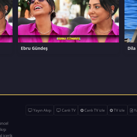
Ebru Gündeş
Dila
Yayın Akışı
Canlı TV
Canlı TV izle
TV izle
Ya
üncel
kışı
l içerik