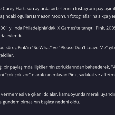
ve Carey Hart, son aylarda birbirlerinin Instagram paylaşım
yaşındaki oğulları Jameson Moon'un fotoğraflarına sıkça yer
001 yılında Philadelphia'daki X Games'te tanıştı. Pink, 2005
'da evlendi.
, bu süreç Pink'in "So What" ve "Please Don't Leave Me" gib
eldiler.
tığı bir paylaşımda ilişkilerinin zorluklarından bahsedere
ğini "çok çok zor" olarak tanımlayan Pink, sadakat ve affetm
er vermemesi ve çıkan iddialar, kamuoyunda merak uyandır
e gündem olmasının başlıca nedeni oldu.