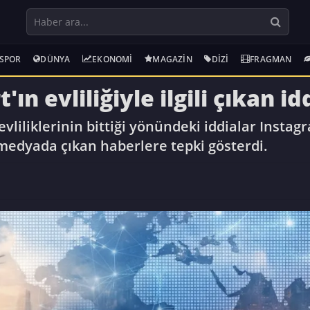
SPOR
DÜNYA
EKONOMI
MAGAZIN
DIZI
FRAGMAN
ın evliliğiyle ilgili çıkan id
 evliliklerinin bittiği yönündeki iddialar Insta
medyada çıkan haberlere tepki gösterdi.