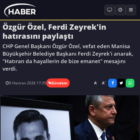
Özgür Özel, Ferdi Zeyrek'in
hatırasını paylaştı
CHP Genel Başkanı Özgür Özel, vefat eden Manisa
Büyükşehir Belediye Başkanı Ferdi Zeyrek'i anarak,
"Hatıran da hayallerin de bize emanet" mesajını
verdi.
-
+
A
A
9 Haziran 2026 17:35
Gündem