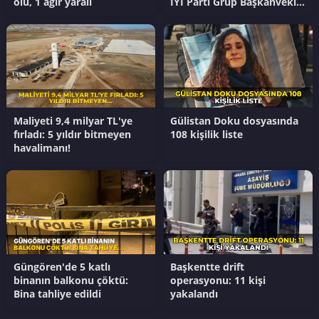
ölü, 1 ağır yaralı
İYİ Parti Grup Başkanvekili
Çömez hakkında
soruşturma başlattı
Maliyeti 9,4 milyar TL'ye
Gülistan Doku dosyasında
fırladı: 5 yıldır bitmeyen
108 kişilik liste
havalimanı!
Güngören'de 5 katlı
Başkentte drift
binanın balkonu çöktü:
operasyonu: 11 kişi
Bina tahliye edildi
yakalandı