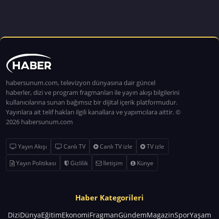
habersunum.com, televizyon dünyasına dair güncel
haberler, dizi ve program fragmanları ile yayın akışı bilgilerini
kullanıcılarına sunan bağımsız bir dijital içerik platformudur.
Yayınlara ait telif hakları ilgili kanallara ve yapımcılara aittir. ©
2026 habersunum.com
Yayın Akışı
Canlı TV
Canlı TV izle
TV izle
Yayın Politikası
Gizlilik
İletişim
Künye
Haber Kategorileri
Dizi
Dünya
Eğitim
Ekonomi
Fragman
Gündem
Magazin
Spor
Yaşam