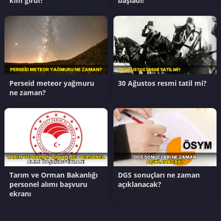
kim girdi?
başladı!
Perseid meteor yağmuru
30 Ağustos resmi tatil mi?
ne zaman?
Tarım ve Orman Bakanlığı
DGS sonuçları ne zaman
personel alımı başvuru
açıklanacak?
ekranı