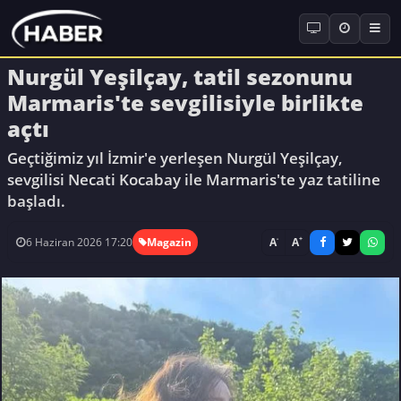
Nurgül Yeşilçay, tatil sezonunu
Marmaris'te sevgilisiyle birlikte
açtı
Geçtiğimiz yıl İzmir'e yerleşen Nurgül Yeşilçay,
sevgilisi Necati Kocabay ile Marmaris'te yaz tatiline
başladı.
-
+
A
A
6 Haziran 2026 17:20
Magazin