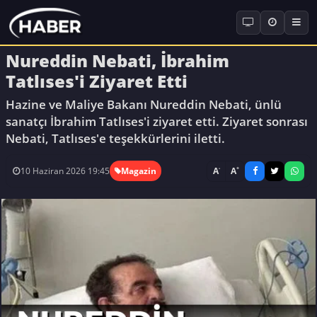
Nureddin Nebati, İbrahim
Tatlıses'i Ziyaret Etti
Hazine ve Maliye Bakanı Nureddin Nebati, ünlü
sanatçı İbrahim Tatlıses'i ziyaret etti. Ziyaret sonrası
Nebati, Tatlıses'e teşekkürlerini iletti.
-
+
A
A
10 Haziran 2026 19:45
Magazin