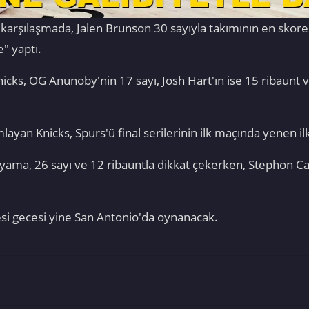
 karşılaşmada, Jalen Brunson 30 sayıyla takımının en skor
" yaptı.
nicks, OG Anunoby'nin 17 sayı, Josh Hart'ın ise 15 ribaunt ve 
mlayan Knicks, Spurs'ü final serilerinin ilk maçında yenen i
yama, 26 sayı ve 12 ribauntla dikkat çekerken, Stephon Ca
esi gecesi yine San Antonio'da oynanacak.