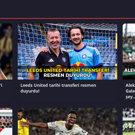
i
Leeds United tarihi transferi resmen
Alek
duyurdu!
Gala
şey..