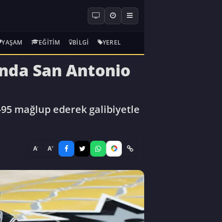
YAŞAM
EĞITIM
BILGI
YEREL
ında San Antonio
-95 mağlup ederek galibiyetle
-
+
A
A