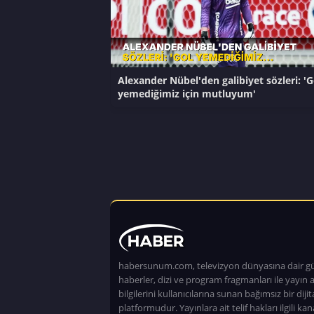
Alexander Nübel'den galibiyet sözleri: 'G
yemediğimiz için mutluyum'
habersunum.com, televizyon dünyasına dair g
haberler, dizi ve program fragmanları ile yayın a
bilgilerini kullanıcılarına sunan bağımsız bir dijita
platformudur. Yayınlara ait telif hakları ilgili kan