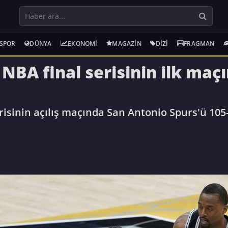
SPOR
DÜNYA
EKONOMI
MAGAZIN
DIZI
FRAGMAN
NBA final serisinin ilk maç
risinin açılış maçında San Antonio Spurs'ü 105