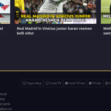
ol
Real Madrid'in Vinicius Junior kararı resmen
Meli
belli oldu!
sant
Yayın Akışı
Canlı TV
Canlı TV izle
TV izle
Ya
üncel
kışı
l içerik
allara ve