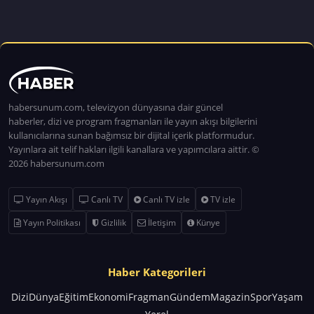
habersunum.com, televizyon dünyasına dair güncel
haberler, dizi ve program fragmanları ile yayın akışı bilgilerini
kullanıcılarına sunan bağımsız bir dijital içerik platformudur.
Yayınlara ait telif hakları ilgili kanallara ve yapımcılara aittir. ©
2026 habersunum.com
Yayın Akışı
Canlı TV
Canlı TV izle
TV izle
Yayın Politikası
Gizlilik
İletişim
Künye
Haber Kategorileri
Dizi
Dünya
Eğitim
Ekonomi
Fragman
Gündem
Magazin
Spor
Yaşam