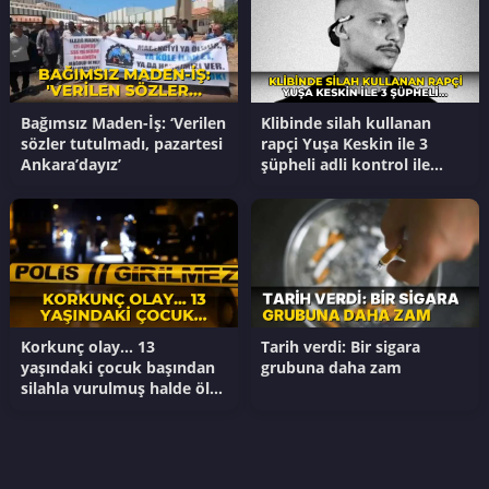
Bağımsız Maden-İş: ‘Verilen
Klibinde silah kullanan
sözler tutulmadı, pazartesi
rapçi Yuşa Keskin ile 3
Ankara’dayız’
şüpheli adli kontrol ile
serbest bırakıldı
Korkunç olay... 13
Tarih verdi: Bir sigara
yaşındaki çocuk başından
grubuna daha zam
silahla vurulmuş halde ölü
bulundu!