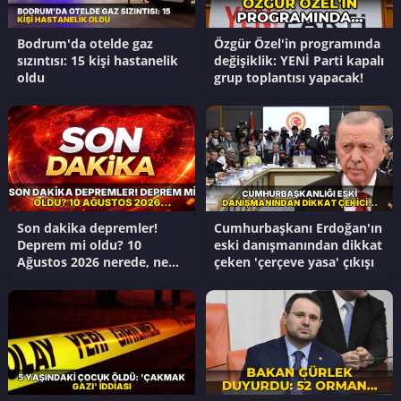
Bodrum'da otelde gaz
Özgür Özel'in programında
sızıntısı: 15 kişi hastanelik
değişiklik: YENİ Parti kapalı
oldu
grup toplantısı yapacak!
Son dakika depremler!
Cumhurbaşkanı Erdoğan'ın
Deprem mi oldu? 10
eski danışmanından dikkat
Ağustos 2026 nerede, ne
çeken 'çerçeve yasa' çıkışı
zaman deprem oldu?