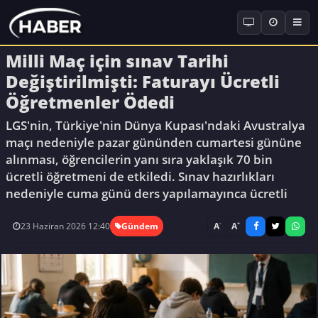
Milli Maç için sınav Tarihi
Değiştirilmişti: Faturayı Ücretli
Öğretmenler Ödedi
LGS'nin, Türkiye'nin Dünya Kupası'ndaki Avustralya
maçı nedeniyle pazar gününden cumartesi gününe
alınması, öğrencilerin yanı sıra yaklaşık 70 bin
ücretli öğretmeni de etkiledi. Sınav hazırlıkları
nedeniyle cuma günü ders yapılamayınca ücretli
-
+
A
A
23 Haziran 2026 12:40
Gündem