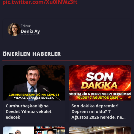
pic.twitter.com/Xu0lNWz3ft
Editör
Deniz Ay
ÖNERILEN HABERLER
Cumhurbaşkanlığına
Son dakika depremler!
Cevdet Yılmaz vekalet
Deprem mi oldu? 7
edecek
Ağustos 2026 nerede, ne
zaman deprem oldu?