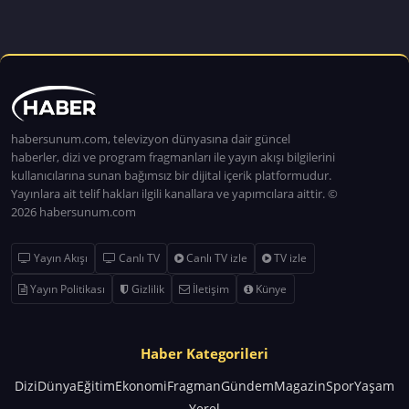
habersunum.com, televizyon dünyasına dair güncel
haberler, dizi ve program fragmanları ile yayın akışı bilgilerini
kullanıcılarına sunan bağımsız bir dijital içerik platformudur.
Yayınlara ait telif hakları ilgili kanallara ve yapımcılara aittir. ©
2026 habersunum.com
Yayın Akışı
Canlı TV
Canlı TV izle
TV izle
Yayın Politikası
Gizlilik
İletişim
Künye
Haber Kategorileri
Dizi
Dünya
Eğitim
Ekonomi
Fragman
Gündem
Magazin
Spor
Yaşam
Yerel