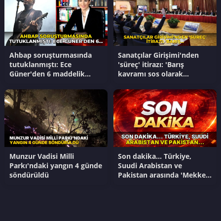
Ahbap soruşturmasında
Sanatçılar Girişimi'nden
tutuklanmıştı: Ece
'süreç' itirazı: 'Barış
Güner'den 6 maddelik
kavramı sos olarak
açıklama
kullanılıp oldubittiye
getirilemez'
Munzur Vadisi Milli
Son dakika... Türkiye,
Parkı'ndaki yangın 4 günde
Suudi Arabistan ve
söndürüldü
Pakistan arasında 'Mekke
Savunma Anlaşması'
imzalandı