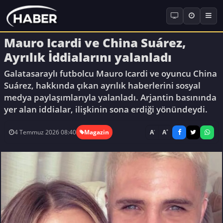
Mauro Icardi ve China Suárez,
Ayrılık İddialarını yalanladı
Galatasaraylı futbolcu Mauro Icardi ve oyuncu China
Suárez, hakkında çıkan ayrılık haberlerini sosyal
medya paylaşımlarıyla yalanladı. Arjantin basınında
yer alan iddialar, ilişkinin sona erdiği yönündeydi.
-
+
A
A
4 Temmuz 2026 08:40
Magazin