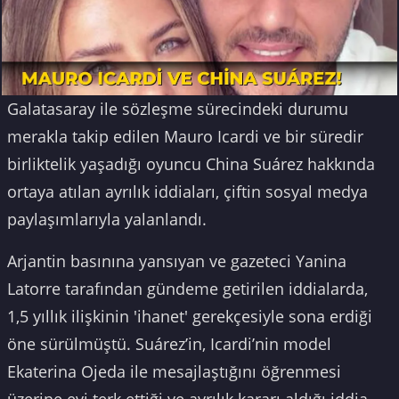
Galatasaray ile sözleşme sürecindeki durumu
merakla takip edilen Mauro Icardi ve bir süredir
birliktelik yaşadığı oyuncu China Suárez hakkında
ortaya atılan ayrılık iddiaları, çiftin sosyal medya
paylaşımlarıyla yalanlandı.
Arjantin basınına yansıyan ve gazeteci Yanina
Latorre tarafından gündeme getirilen iddialarda,
1,5 yıllık ilişkinin 'ihanet' gerekçesiyle sona erdiği
öne sürülmüştü. Suárez’in, Icardi’nin model
Ekaterina Ojeda ile mesajlaştığını öğrenmesi
üzerine evi terk ettiği ve ayrılık kararı aldığı iddia