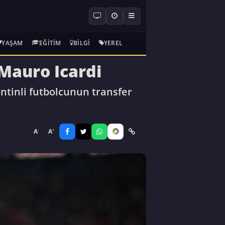
YAŞAM
EĞITIM
BILGI
YEREL
Mauro Icardi
ntinli futbolcunun transfer
-
+
A
A