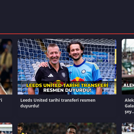
i
Leeds United tarihi transferi resmen
Alek
duyurdu!
Gala
şey..