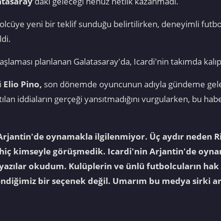
atasaray
'daki geleceği henüz netlik kazanmadı.
golcüye yeni bir teklif sunduğu belirtilirken, deneyimli fu
di.
şlaması planlanan Galatasaray'da, Icardi'nin takımda kalıp 
i
Elio Pino,
son dönemde oyuncunun adıyla gündeme gelen t
ılan iddiaların gerçeği yansıtmadığını vurgularken, bu hab
rjantin'de oynamakla ilgilenmiyor. Üç aydır neden R
ç kimseyle görüşmedik. Icardi'nin Arjantin'de oynam
yazılar okudum. Kulüplerin ve ünlü futbolcuların hak e
ilendiğimiz bir seçenek değil. Umarım bu medya sirki a