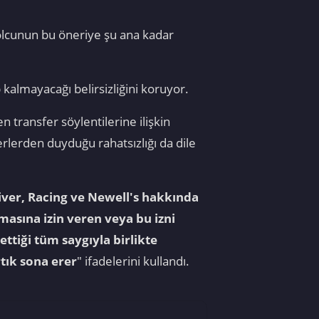
tbolcunun bu öneriye şu ana kadar
kalmayacağı belirsizliğini koruyor.
ransfer söylentilerine ilişkin
erlerden duyduğu rahatsızlığı da dile
iver, Racing ve Newell's hakkında
asına izin veren veya bu izni
ttiği tüm saygıyla birlikte
rtık sona erer
" ifadelerini kullandı.