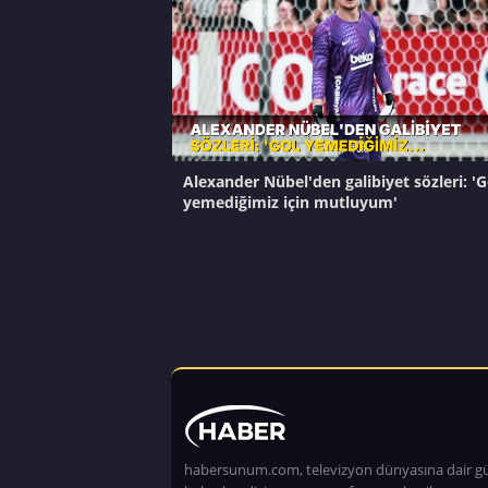
Alexander Nübel'den galibiyet sözleri: 'G
yemediğimiz için mutluyum'
habersunum.com, televizyon dünyasına dair g