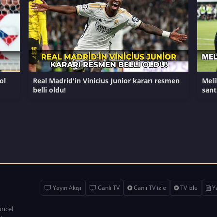
ol
Real Madrid'in Vinicius Junior kararı resmen
Meli
belli oldu!
sant
Yayın Akışı
Canlı TV
Canlı TV izle
TV izle
Ya
üncel