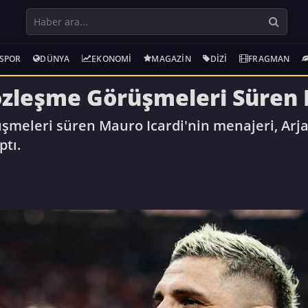
SPOR
DÜNYA
EKONOMI
MAGAZIN
DIZI
FRAGMAN
özleşme Görüşmeleri Süren 
şmeleri süren Mauro Icardi'nin menajeri, Arja
ptı.