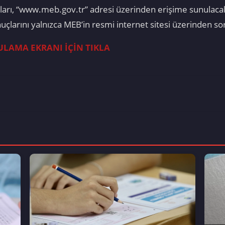
rı, “www.meb.gov.tr” adresi üzerinden erişime sunulacak.
çlarını yalnızca MEB’in resmi internet sitesi üzerinden so
ULAMA EKRANI İÇİN TIKLA