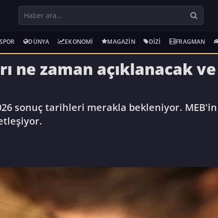
SPOR
DÜNYA
EKONOMI
MAGAZIN
DIZI
FRAGMAN
rı ne zaman açıklanacak ve 
026 sonuç tarihleri merakla bekleniyor. MEB'in a
etleşiyor.