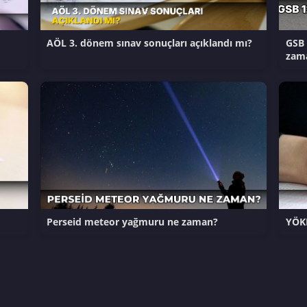
AÖL 3. dönem sınav sonuçları açıklandı mı?
GSB 
zam
Perseid meteor yağmuru ne zaman?
YÖKD