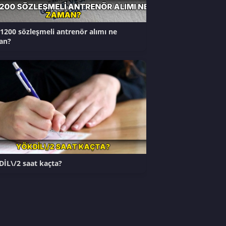
1200 sözleşmeli antrenör alımı ne
an?
İL\/2 saat kaçta?