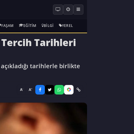
YAŞAM
EĞITIM
BILGI
YEREL
Tercih Tarihleri
çıkladığı tarihlerle birlikte
-
+
A
A