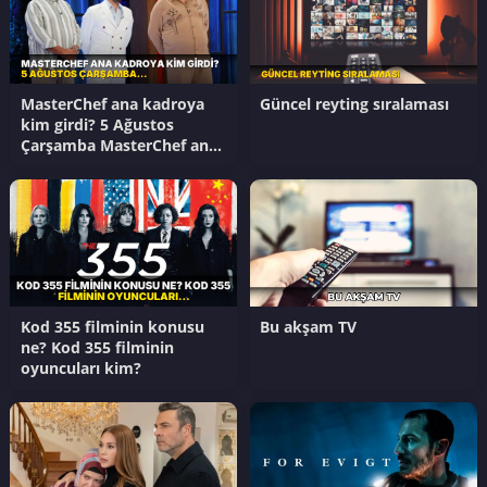
MasterChef ana kadroya
Güncel reyting sıralaması
kim girdi? 5 Ağustos
Çarşamba MasterChef ana
kadroya kim giren 17.
yarışmacı kim oldu?
Kod 355 filminin konusu
Bu akşam TV
ne? Kod 355 filminin
oyuncuları kim?