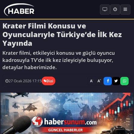
Krater Filmi Konusu ve
Oyuncularıyle Türkiye’de İlk Kez
Yayında
Krater filmi, etkileyici konusu ve güçlü oyuncu
kadrosuyla TV’de ilk kez izleyiciyle buluşuyor,
detaylar haberimizde.
-
+
A
A
27 Ocak 2026 17:15
Dizi